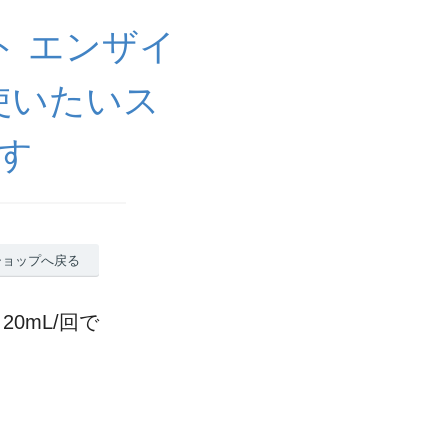
ト エンザイ
使いたいス
す
ショップへ戻る
0mL/回で