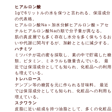
ヒアルロン酸
1gで6リットルの水を保つと言われる、保湿成分
の代表格。
ヒアルロン酸Na＞加水分解ヒアルロン酸＞アセ
チルヒアルロン酸Naの順で分子量が異なる。
肌の真皮層でも多く存在し水分を多く保ちうるお
いや代謝に関与するが、加齢とともに減少する。
ハチミツ
ミツバチが花の蜜を採取し、素の中で貯蔵した糖
類。ビタミン、ミネラルも微量含んでいる。 最
近では保湿成分としても知られ、化粧品への利用
も増えている。
トレハロース
デンプン等の糖質を元に作られる甘味料。 最近
では保湿成分としても知られ、化粧品への利用も
増えている。
スクワラン
皮脂に近い組成を持つ油脂として、多くの化粧品